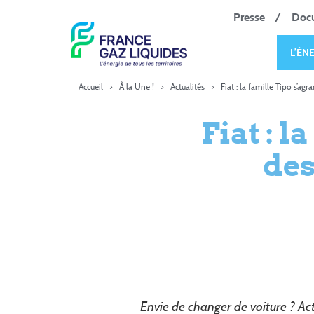
Presse
Doc
L’ÉN
Accueil
>
À la Une !
>
Actualités
>
Fiat : la famille Tipo s’ag
Fiat : 
des
Envie de changer de voiture ? Ac