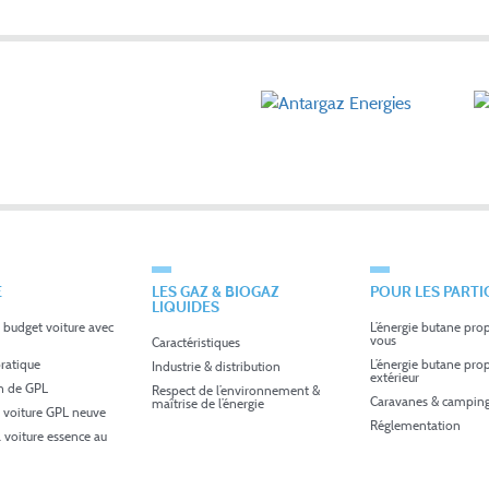
É
LES GAZ & BIOGAZ
POUR LES PARTI
LIQUIDES
 budget voiture avec
L’énergie butane pro
vous
Caractéristiques
ratique
L’énergie butane pro
Industrie & distribution
extérieur
in de GPL
Respect de l’environnement &
Caravanes & camping
maîtrise de l’énergie
 voiture GPL neuve
Réglementation
a voiture essence au