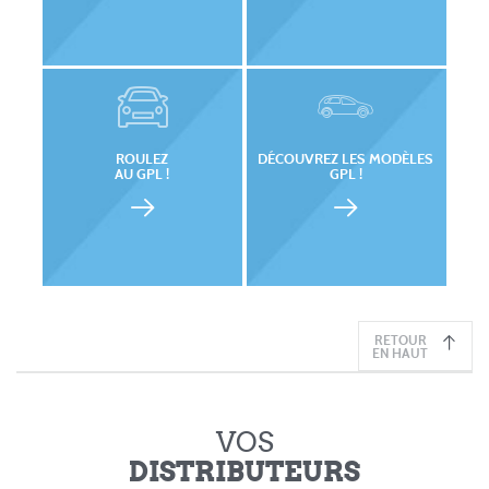
ROULEZ
DÉCOUVREZ LES MODÈLES
AU GPL !
GPL !
RETOUR
EN HAUT
VOS
DISTRIBUTEURS