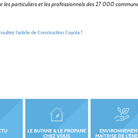
ur les particuliers et les professionnels des 27 000 commun
sultez l’article de Construction Cayola !
CTU
LE BUTANE & LE PROPANE
ENVIRONNEMEN
CHEZ VOUS
MAÎTRISE DE L'ÉN