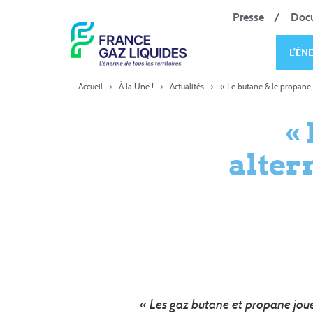
Presse
Doc
L’ÉN
Accueil
>
À la Une !
>
Actualités
>
« Le butane & le propane, 
«
alter
« Les gaz butane et propane jouen