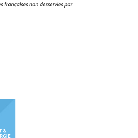
es françaises non desservies par
T &
ERGIE