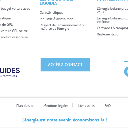
LIQUIDES
 budget voiture avec
L’énergie butane pro
vous
Caractéristiques
ratique
L’énergie butane pro
Industrie & distribution
extérieur
in de GPL
Respect de l’environnement &
Caravanes & camping
maîtrise de l’énergie
 voiture GPL neuve
Réglementation
a voiture essence au
ACCÈS & CONTACT
Plan du site
Mentions légales
Liens utiles
FAQ
L'énergie est notre avenir, économisons-la !