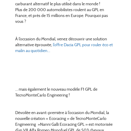
carburant alternatif le plus utilisé dans le monde !
Plus de 200 000 automobilistes roulent au GPL en
France, et près de 15 millions en Europe. Pourquoi pas
vous ?
À l’occasion du Mondial, venez découvrir une solution
alternative éprouvée,
l’offre Dacia GPL pour rouler éco et
malin au quotidien…
… mais également le nouveau modèle F1 GPL de
TecnoMonteCarlo Engineering !
Dévoilée en avant-première à l’occasion du Mondial, la
nouvelle création « Ecoracing » de TecnoMonteCarlo
Engineering »Nanni Galli Ecoracing GPL » est motorisée
d’un V8 Alfa Romeo Monofuel GPL de 503 chevaux.