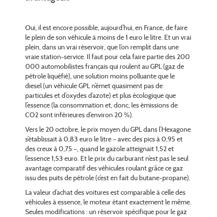
Oui, il est encore possible, aujourd’hui, en France, de faire
le plein de son véhicule à moins de 1 euro le litre. Et un vrai
plein, dans un vrai réservoir, que l’on remplit dans une
vraie station-service. Il faut pour cela faire partie des 200
000 automobilistes français qui roulent au GPL (gaz de
pétrole liquéfié), une solution moins polluante que le
diesel (un véhicule GPL n’émet quasiment pas de
particules et d’oxydes d’azote) et plus écologique que
l’essence (la consommation et, donc, les émissions de
CO2 sont inférieures d’environ 20 %).
Vers le 20 octobre, le prix moyen du GPL dans l’Hexagone
s’établissait à 0,83 euro le litre – avec des pics à 0,95 et
des creux à 0,75 –, quand le gazole atteignait 1,52 et
l’essence 1,53 euro. Et le prix du carburant n’est pas le seul
avantage comparatif des véhicules roulant grâce ce gaz
issu des puits de pétrole (c’est en fait du butane-propane).
La valeur d’achat des voitures est comparable à celle des
véhicules à essence, le moteur étant exactement le même.
Seules modifications : un réservoir spécifique pour le gaz