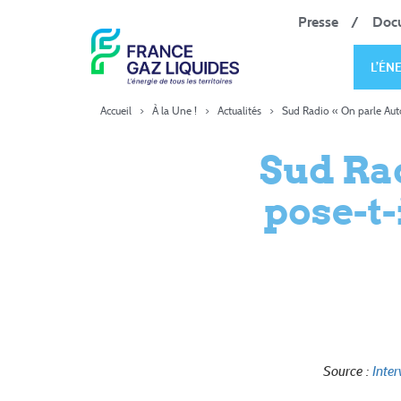
Presse
Doc
L’ÉN
Accueil
>
À la Une !
>
Actualités
>
Sud Radio « On parle Auto
Sud Rad
pose-t-
Source :
Inte