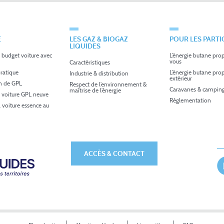
É
LES GAZ & BIOGAZ
POUR LES PARTI
LIQUIDES
 budget voiture avec
L’énergie butane pro
vous
Caractéristiques
ratique
L’énergie butane pro
Industrie & distribution
extérieur
in de GPL
Respect de l’environnement &
Caravanes & camping
maîtrise de l’énergie
 voiture GPL neuve
Réglementation
a voiture essence au
ACCÈS & CONTACT