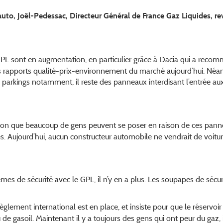
uto, Joël-Pedessac, Directeur Général de France Gaz Liquides, rev
GPL sont en augmentation, en particulier grâce à Dacia qui a recom
urs rapports qualité-prix-environnement du marché aujourd’hui. N
de parkings notamment, il reste des panneaux interdisant l’entrée 
tion que beaucoup de gens peuvent se poser en raison de ces pann
s. Aujourd’hui, aucun constructeur automobile ne vendrait de voiture
mes de sécurité avec le GPL, il n’y en a plus. Les soupapes de sécu
lement international est en place, et insiste pour que le réservoir 
 de gasoil. Maintenant il y a toujours des gens qui ont peur du gaz,