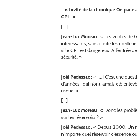
« Invité de la chronique On parle a
GPL. »
[…]
: « Les ventes de 
Jean-Luc Moreau
intéressants, sans doute les meille
si le GPL est dangereux. A l’entrée 
sécurité. »
: « […] C’est une ques
Joël Pedessac
d’années- qui n’ont jamais été enlevé
risque. »
[…]
: « Donc les problè
Jean-Luc Moreau
sur les réservoirs ? »
: « Depuis 2000. Un règ
Joël Pedessac
n’importe quel réservoir d’essence ou