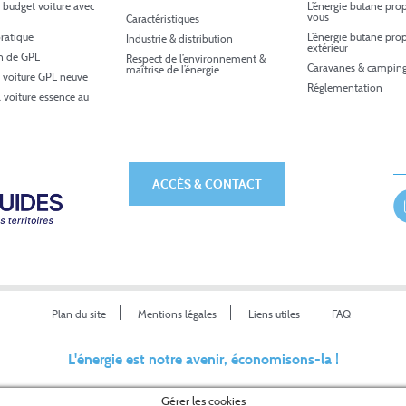
 budget voiture avec
L’énergie butane pro
vous
Caractéristiques
ratique
L’énergie butane pro
Industrie & distribution
extérieur
in de GPL
Respect de l’environnement &
Caravanes & camping
maîtrise de l’énergie
 voiture GPL neuve
Réglementation
a voiture essence au
ACCÈS & CONTACT
Plan du site
Mentions légales
Liens utiles
FAQ
L'énergie est notre avenir, économisons-la !
Gérer les cookies