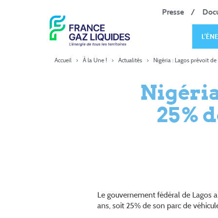
Presse
Doc
L’ÉN
Accueil
>
À la Une !
>
Actualités
>
Nigéria : Lagos prévoit de
Nigéria
25% de
Le gouvernement fédéral de Lagos a 
ans, soit 25% de son parc de véhicul