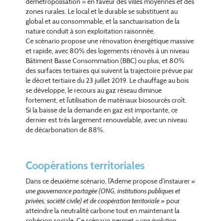
démétropolisation » en faveur des villes moyennes et des
zones rurales. Le local et le durable se substituent au
global et au consommable, et la sanctuarisation de la
nature conduit à son exploitation raisonnée.
Ce scénario propose une rénovation énergétique massive
et rapide, avec 80% des logements rénovés à un niveau
Bâtiment Basse Consommation (BBC) ou plus, et 80%
des surfaces tertiaires qui suivent la trajectoire prévue par
le décret tertiaire du 23 juillet 2019. Le chauffage au bois
se développe, le recours au gaz réseau diminue
fortement, et l’utilisation de matériaux biosourcés croît.
Si la baisse de la demande en gaz est importante, ce
dernier est très largement renouvelable, avec un niveau
de décarbonation de 88%.
Coopérations territoriales
Dans ce deuxième scénario, l’Ademe propose d’instaurer
«
une gouvernance partagée (ONG, institutions publiques et
privées, société civile) et de coopération territoriale »
pour
atteindre la neutralité carbone tout en maintenant la
cohésion sociale. Ce scénario permet
« une évolution