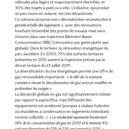
véhicules plus légers et majoritairement électrifiés, et
30% des trajets à pied ou à vélo. L’industrie, qui produit
un peu moins en volume, est très décarbonée.
Ce scénario propose une
« déconstruction-reconstruction à
grande échelle des logements »
, avec des rénovations
touchant l’ensemble des postes de travaux mais sans
s’inscrire dans une trajectoire Bâtiment Basse
Consommation (BBC) (rénovation par geste plutôt que
globale). Dans le tertiaire, la rénovation énergétique du
parc s’accélère. En 2050, 72% des surfaces tertiaires
présentes en 2015 suivent la trajectoire prévue par le
décret tertiaire du 23 juillet 2019.
La diversification du mix énergétique permet une offre de
gaz renouvelable importante :
« le défi de ce scénario
consiste à réussir la décarbonation du gaz sans en modifier en
profondeur les usages »
.
La demande globale en gaz est significativement réduite
par rapport à aujourd’hui, mais l’efficacité des
équipements est améliorée (pompes à chaleur hybrides
ou chaudières à condensation en logements individuels
comme collectifs…).
« Le résidentiel représente finalement
18% de la consommation de gaz en 2050 et le tertiaire 9%,
soit une diminution de 73% et 72% par rapport à 2015. »