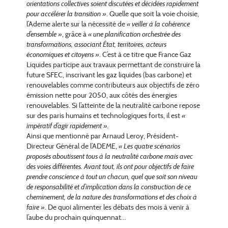
orientations collectives soient discutées et décidées rapidement
pour accélérer la transition »
. Quelle que soit la voie choisie,
l’Ademe alerte sur la nécessité de
« veiller à la cohérence
d’ensemble »
, grâce à
« une planification orchestrée des
transformations, associant État, territoires, acteurs
économiques et citoyens »
. C’est à ce titre que France Gaz
Liquides participe aux travaux permettant de construire la
future SFEC, inscrivant les gaz liquides (bas carbone) et
renouvelables comme contributeurs aux objectifs de zéro
émission nette pour 2050, aux côtés des énergies
renouvelables. Si l’atteinte de la neutralité carbone repose
sur des paris humains et technologiques forts, il est
«
impératif d’agir rapidement ».
Ainsi que mentionné par Arnaud Leroy, Président-
Directeur Général de l’ADEME,
« Les quatre scénarios
proposés aboutissent tous à la neutralité carbone mais avec
des voies différentes. Avant tout, ils ont pour objectifs de faire
prendre conscience à tout un chacun, quel que soit son niveau
de responsabilité et d’implication dans la construction de ce
cheminement, de la nature des transformations et des choix à
faire »
. De quoi alimenter les débats des mois à venir à
l’aube du prochain quinquennat…