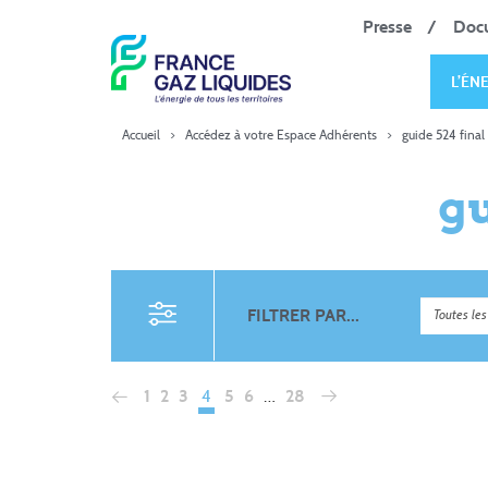
Presse
Doc
L’ÉN
Accueil
>
Accédez à votre Espace Adhérents
>
guide 524 fina
gu
FILTRER PAR...
4
…
1
2
3
5
6
28