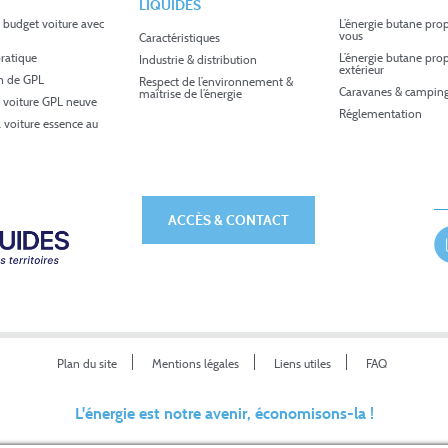
LIQUIDES
 budget voiture avec
L’énergie butane pro
vous
Caractéristiques
ratique
L’énergie butane pro
Industrie & distribution
extérieur
in de GPL
Respect de l’environnement &
Caravanes & camping
maîtrise de l’énergie
 voiture GPL neuve
Réglementation
a voiture essence au
ACCÈS & CONTACT
Plan du site
Mentions légales
Liens utiles
FAQ
L'énergie est notre avenir, économisons-la !