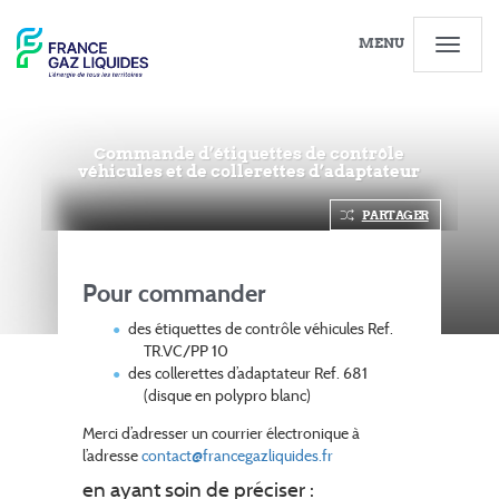
MENU
Commande d’étiquettes de contrôle
véhicules et de collerettes d’adaptateur
PARTAGER
Pour commander
des étiquettes de contrôle véhicules Ref.
TR.VC/PP 10
des collerettes d’adaptateur Ref. 681
(disque en polypro blanc)
Merci d’adresser un courrier électronique à
l’adresse
contact@francegazliquides.fr
en ayant soin de préciser :