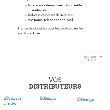
l
a référence demandée
et la
quantité
souhaitée
l’adresse
complète
de livraison
vos
noms
,
téléphone
et
e-mail
.
France Gaz Liquides vous l’expédiera dans les
meilleurs délais.
RETOUR
EN HAUT
VOS
DISTRIBUTEURS