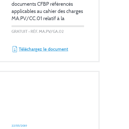
documents CFBP référencés
applicables au cahier des charges
MA.PV/CC.01 relatif à la
fabrication et l’exploitation des
GRATUIT
• RÉF. MA.PV/GA.02
réservoirs GPL petit vrac
Téléchargez le document
22/05/2019