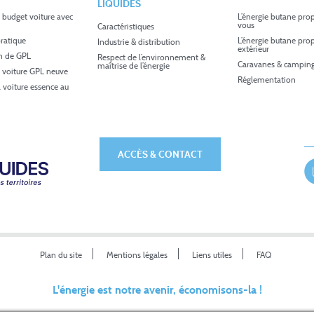
LIQUIDES
 budget voiture avec
L’énergie butane pro
vous
Caractéristiques
ratique
L’énergie butane pro
Industrie & distribution
extérieur
in de GPL
Respect de l’environnement &
Caravanes & camping
maîtrise de l’énergie
 voiture GPL neuve
Réglementation
a voiture essence au
ACCÈS & CONTACT
Plan du site
Mentions légales
Liens utiles
FAQ
L'énergie est notre avenir, économisons-la !