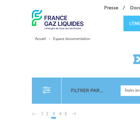
Presse
Doc
L’ÉN
Accueil
>
Espace documentation
FILTRER PAR...
3
1
2
4
5