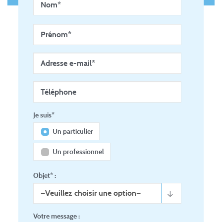
Veuillez
laisser
ce
champ
vide
Je suis*
Un particulier
Un professionnel
Objet* :
Votre message :