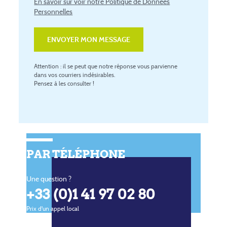
En savoir sur voir notre Politique de Données
Personnelles
Attention : il se peut que notre réponse vous parvienne
dans vos courriers indésirables.
Pensez à les consulter !
PAR TÉLÉPHONE
P
Une question ?
e
+33 (0)1 41 97 02 80
si
Prix d'un appel local
d
h