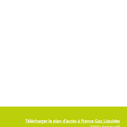
Télécharger le plan d'accès à France Gaz Liquides
(336Ko, format .pdf)