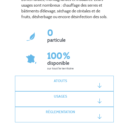
usages sont nombreux : chauffage des serres et
bâtiments d’élevage, séchage de céréales et de
fruits, désherbage ou encore désinfection des sols.
0
particule
100%
disponible
sur tout le territoire
ATOUTS
USAGES
RÉGLEMENTATION